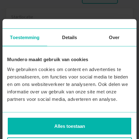
Startlocatie
BE
Vertrek
Terugkomst
Toestemming
Details
Over
10 mei 2027
24 mei 2027
Leeftijdscategorie
Beschikbaar
Mundero maakt gebruik van cookies
24 - 32 jarigen
13 plaatsen
We gebruiken cookies om content en advertenties te
personaliseren, om functies voor social media te bieden
First Five korting
en om ons websiteverkeer te analyseren. Ook delen we
€ 2525
Boek nu
informatie over uw gebruik van onze site met onze
€ 2270
partners voor social media, adverteren en analyse.
Optie nemen
Inbegrepen in de prijs
Alles toestaan
Retourvlucht naar Thailand