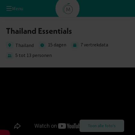
Menu
Thailand Essentials
15 dagen
7 vertrekdata
Thailand
5 tot 13 personen
Toon alle foto's