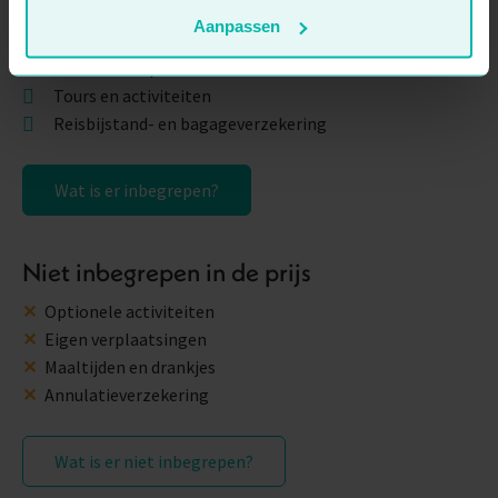
Binnenlandse vluchten
Aanpassen
Alle overnachtingen
Lokaal transport
Tours en activiteiten
Reisbijstand- en bagageverzekering
Wat is er inbegrepen?
Niet inbegrepen in de prijs
Optionele activiteiten
Eigen verplaatsingen
Maaltijden en drankjes
Annulatieverzekering
Wat is er niet inbegrepen?