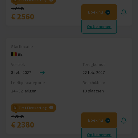
€ 2785
Boek nu
€ 2560
Optie nemen
Startlocatie
BE
Vertrek
Terugkomst
8 feb. 2027
22 feb. 2027
Leeftijdscategorie
Beschikbaar
24 - 32 jarigen
13 plaatsen
First Five korting
€ 2645
Boek nu
€ 2380
Optie nemen