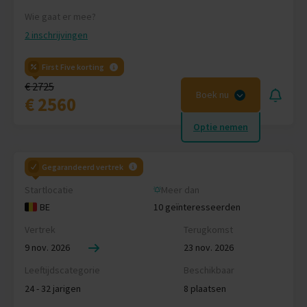
Wie gaat er mee?
2 inschrijvingen
First Five korting
€ 2725
Boek nu
€ 2560
Optie nemen
Gegarandeerd vertrek
Startlocatie
Meer dan
BE
10 geïnteresseerden
Vertrek
Terugkomst
9 nov. 2026
23 nov. 2026
Leeftijdscategorie
Beschikbaar
24 - 32 jarigen
8 plaatsen