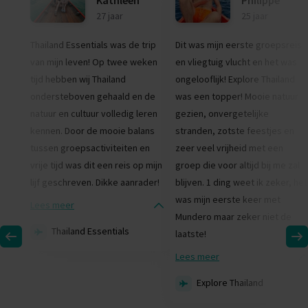
Kathleen
Philippe
27 jaar
25 jaar
Thailand Essentials was de trip
Dit was mijn eerste groepsreis
van mijn leven! Op twee weken
en vliegtuig vlucht en het was
tijd hebben wij Thailand
ongelooflijk! Explore Thailand
ondersteboven gehaald en de
was een topper! Mooie natuur
natuur en cultuur volledig leren
gezien, onvergetelijke
kennen. Door de mooie balans
stranden, zotste feestjes en
tussen groepsactiviteiten en
zeer veel vrijheid met een
vrije tijd was dit een reis op mijn
groep die voor altijd bij me zal
lijf geschreven. Dikke aanrader!
blijven. 1 ding weet ik zeker, het
was mijn eerste keer met
Lees meer
Mundero maar zeker niet de
Thailand Essentials
laatste!
Lees meer
Explore Thailand