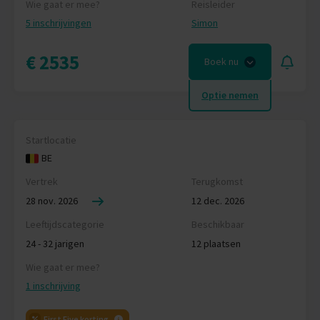
Wie gaat er mee?
Reisleider
5 inschrijvingen
Simon
€ 2535
Boek nu
Optie nemen
Startlocatie
BE
Vertrek
Terugkomst
28 nov. 2026
12 dec. 2026
Leeftijdscategorie
Beschikbaar
24 - 32 jarigen
12 plaatsen
Wie gaat er mee?
1 inschrijving
First Five korting