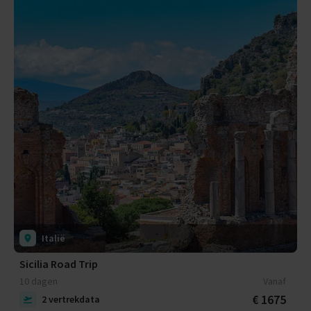
Italië
Sicilia Road Trip
10 dagen
Vanaf
€ 1675
2 vertrekdata