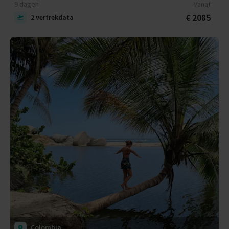
9 dagen
Vanaf
€ 2085
2 vertrekdata
Colombia