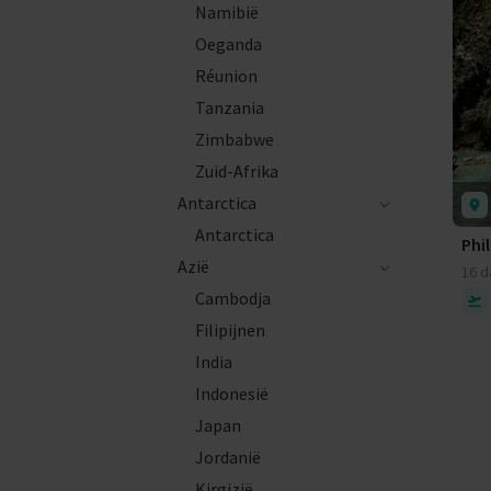
Namibië
Oeganda
Réunion
Tanzania
Zimbabwe
Zuid-Afrika
Antarctica
Antarctica
Phi
Azië
16 
Cambodja
Filipijnen
India
Indonesië
Japan
Jordanië
Kirgizië