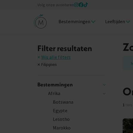
Volg onze avonturen
Bestemmingen
Leeftijden
Zo
Filter resultaten
Wis alle filters
M
Filipijnen
Bestemmingen
On
Afrika
Botswana
1
reis
Egypte
Lesotho
Marokko