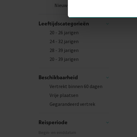
Nieuw-Zeeland
Leeftijdscategorieën
20 - 26 jarigen
24 - 32 jarigen
28 - 39 jarigen
20 - 39 jarigen
Beschikbaarheid
Vertrekt binnen 60 dagen
Vrije plaatsen
Gegarandeerd vertrek
Reisperiode
Begin- en einddatum