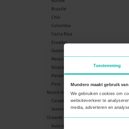
Bolivië
Brazilië
Chili
Colombia
Costa Rica
Ecuador
Guatemala
Mexico
Toestemming
Nicaragua
Panama
Peru
Mundero maakt gebruik van
Noord-Amerika
We gebruiken cookies om cont
Canada
websiteverkeer te analyseren
media, adverteren en analys
Verenigde Staten
Oceanië
Australië