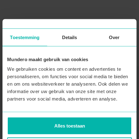
Toestemming
Details
Over
Mundero maakt gebruik van cookies
We gebruiken cookies om content en advertenties te
personaliseren, om functies voor social media te bieden
en om ons websiteverkeer te analyseren. Ook delen we
informatie over uw gebruik van onze site met onze
partners voor social media, adverteren en analyse.
Mundero nieuwsbrief
Wil je op de hoogte blijven over Mundero? Abonneer je
dan nu op onze nieuwsbrief!
Alles toestaan
Voornaam