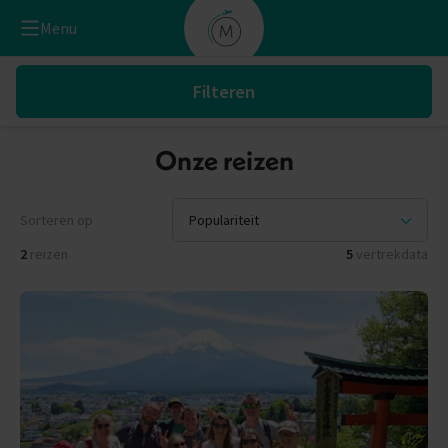
Menu
Filteren
Onze reizen
Sorteren op
2
reizen
5
vertrekdata