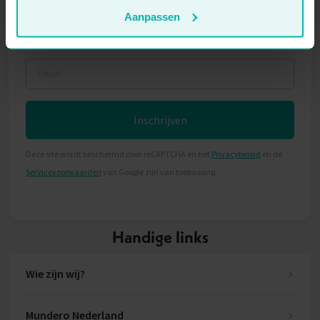
Aanpassen
Achternaam
Email
Inschrijven
Deze site wordt beschermd door reCAPTCHA en het
Privacybeleid
en de
Servicevoorwaarden
van Google zijn van toepassing.
Handige links
Wie zijn wij?
Mundero Nederland