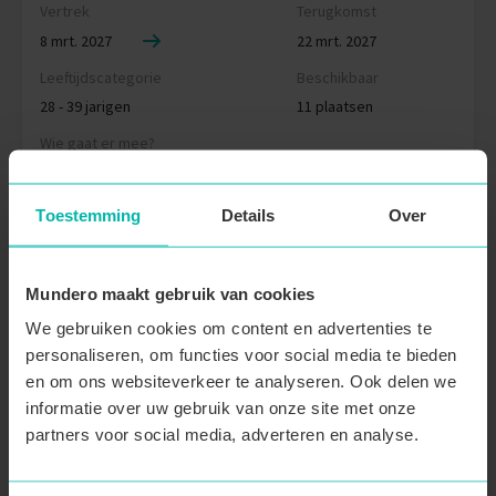
Vertrek
Terugkomst
8 mrt. 2027
22 mrt. 2027
Leeftijdscategorie
Beschikbaar
28 - 39 jarigen
11 plaatsen
Wie gaat er mee?
2 inschrijvingen
Toestemming
Details
Over
First Five korting
€ 2285
Boek nu
€ 2145
Mundero maakt gebruik van cookies
We gebruiken cookies om content en advertenties te
personaliseren, om functies voor social media te bieden
Inbegrepen in de prijs
en om ons websiteverkeer te analyseren. Ook delen we
informatie over uw gebruik van onze site met onze
Retourvlucht naar Nicaragua
partners voor social media, adverteren en analyse.
Alle overnachtingen
Lokaal transport