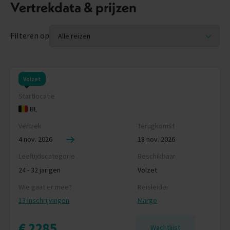
Vertrekdata & prijzen
Filteren op
Volzet
Startlocatie
BE
Vertrek
Terugkomst
4 nov. 2026
18 nov. 2026
Leeftijdscategorie
Beschikbaar
24 - 32 jarigen
Volzet
Wie gaat er mee?
Reisleider
13 inschrijvingen
Margo
€ 2285
Wachtlijst