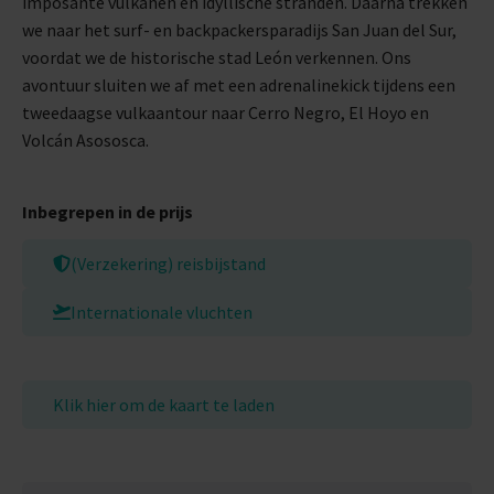
imposante vulkanen en idyllische stranden. Daarna trekken
we naar het surf- en backpackersparadijs San Juan del Sur,
voordat we de historische stad León verkennen. Ons
avontuur sluiten we af met een adrenalinekick tijdens een
tweedaagse vulkaantour naar Cerro Negro, El Hoyo en
Volcán Asososca.
Inbegrepen in de prijs
(Verzekering) reisbijstand
Internationale vluchten
Klik hier om de kaart te laden