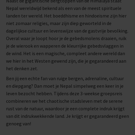
Naast de gigantische bergtoppen van de Himalaya staat
Nepal wereldwijd bekend als een van de meest spirituele
landen ter wereld. Het boeddhisme en hindoeïsme zijn hier
niet zomaar religies, maar zijn diep geworteld in de
dagelijkse cultuur en levenswijze van de gastvrije bevolking.
Overal waar je loopt hoor je de gebedsmolens draaien, ruik
je de wierook en wapperen de kleurrijke gebedsvlaggen in
de wind. Het is een magische, compleet andere wereld dan
we hier in het Westen gewend zijn, die je gegarandeerd aan
het denken zet.
Ben jij een echte fan van ruige bergen, adrenaline, cultuur
en diepgang? Dan moet je Nepal simpelweg een keer in je
leven bezocht hebben. Tijdens deze 3-weekse groepsreis
combineren we het chaotische stadsleven met de serene
rust van de natuur, waardoor je een complete indruk krijgt
van dit indrukwekkende land. Je krijgt er gegarandeerd geen
genoeg van!