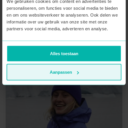
We gebruiken cookies om content en advertenties te
werken. Ze begeleidde zelf al onze Patagonië wandelreis en
personaliseren, om functies voor social media te bieden
is een absolute expert als het gaat om Argentinië en
en om ons websiteverkeer te analyseren. Ook delen we
Latijns-Amerika. Van de leukste verblijfplaatsen tot de
informatie over uw gebruik van onze site met onze
tofste activiteiten en van de meest uitdagende hikes:
partners voor social media, adverteren en analyse.
Margo zoekt alles tot op de bodem uit zodat jij zorgeloos
van je reis kunt genieten.
Alles toestaan
Aanpassen