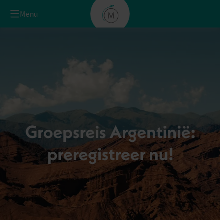
Menu
Groepsreis Argentinië:
preregistreer nu!