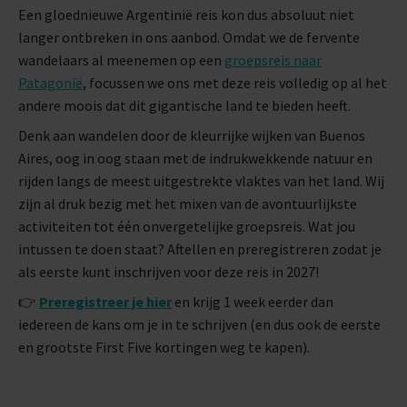
Een gloednieuwe Argentinië reis kon dus absoluut niet
langer ontbreken in ons aanbod. Omdat we de fervente
wandelaars al meenemen op een
groepsreis naar
Patagonië
, focussen we ons met deze reis volledig op al het
andere moois dat dit gigantische land te bieden heeft.
Denk aan wandelen door de kleurrijke wijken van Buenos
Aires, oog in oog staan met de indrukwekkende natuur en
rijden langs de meest uitgestrekte vlaktes van het land. Wij
zijn al druk bezig met het mixen van de avontuurlijkste
activiteiten tot één onvergetelijke groepsreis. Wat jou
intussen te doen staat? Aftellen en preregistreren zodat je
als eerste kunt inschrijven voor deze reis in 2027!
👉
Preregistreer je hier
en krijg 1 week eerder dan
iedereen de kans om je in te schrijven (en dus ook de eerste
en grootste First Five kortingen weg te kapen).