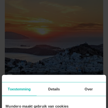
Griekenland
Greek Island Hopping
Toestemming
Details
Over
9 dagen
Vanaf
€ 2085
12 sep. 2026
Mundero maakt gebruik van cookies