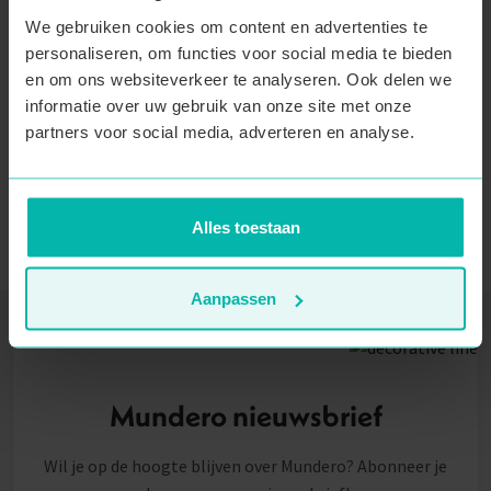
We gebruiken cookies om content en advertenties te
Terug naar boven
personaliseren, om functies voor social media te bieden
en om ons websiteverkeer te analyseren. Ook delen we
informatie over uw gebruik van onze site met onze
partners voor social media, adverteren en analyse.
Alles toestaan
Aanpassen
Mundero nieuwsbrief
Wil je op de hoogte blijven over Mundero? Abonneer je