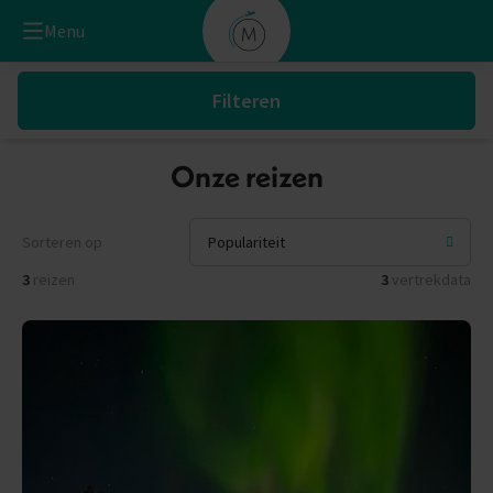
Menu
Filteren
Onze reizen
Sorteren op
3
reizen
3
vertrekdata