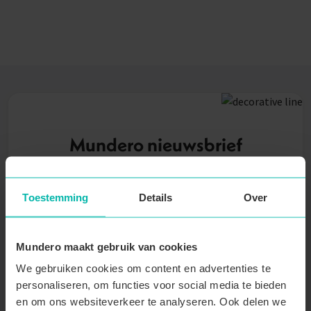
Mundero nieuwsbrief
Wil je op de hoogte blijven over Mundero? Abonneer je
dan nu op onze nieuwsbrief!
Toestemming
Details
Over
Voornaam
Mundero maakt gebruik van cookies
Achternaam
We gebruiken cookies om content en advertenties te
personaliseren, om functies voor social media te bieden
Email
en om ons websiteverkeer te analyseren. Ook delen we