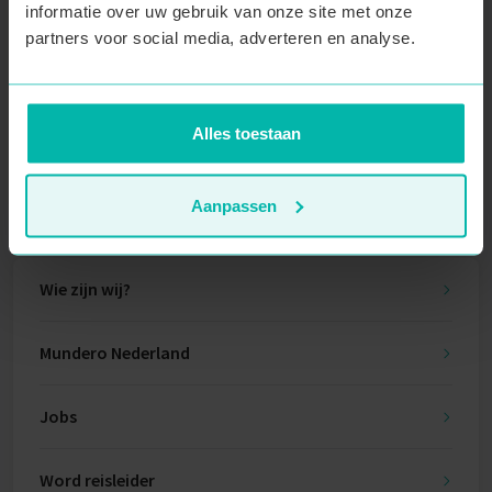
informatie over uw gebruik van onze site met onze
partners voor social media, adverteren en analyse.
Inschrijven
Deze site wordt beschermd door reCAPTCHA en het
Privacybeleid
en de
Alles toestaan
Servicevoorwaarden
van Google zijn van toepassing.
Aanpassen
Handige links
Wie zijn wij?
Mundero Nederland
Jobs
Word reisleider