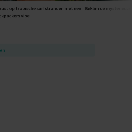
rust op tropische surfstranden met een
Beklim de mysterieuze
ckpackers vibe
den