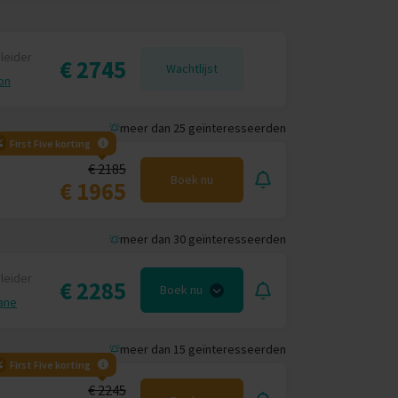
leider
€ 2745
Wachtlijst
on
meer dan 25 geïnteresseerden
First Five korting
€ 2185
Boek nu
€ 1965
bergen
meer dan 30 geïnteresseerden
y naar Ella. Deze tweedaagse treinrit brengt
leider
€ 2285
Boek nu
ekje aan het raam, drink een kopje warme
ane
ur. Spectaculaire views en Instagram-
meer dan 15 geïnteresseerden
ya. Hier adem je de frisse berglucht in,
First Five korting
lokale plattelandsleven.
€ 2245