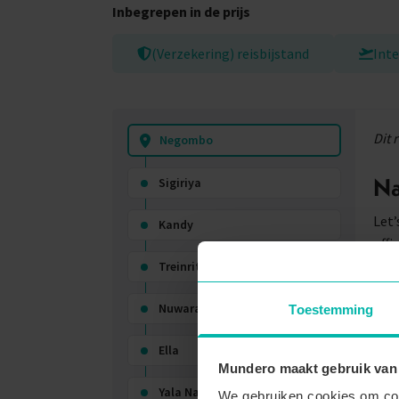
Inbegrepen in de prijs
(Verzekering) reisbijstand
Inte
Dit 
Negombo
Na
Sigiriya
Let’
Kandy
offi
Treinrit Kandy - Ella
Om 
enke
Nuwara Eliya
Toestemming
over
van 
Ella
nach
Mundero maakt gebruik van
Yala National Park
We gebruiken cookies om cont