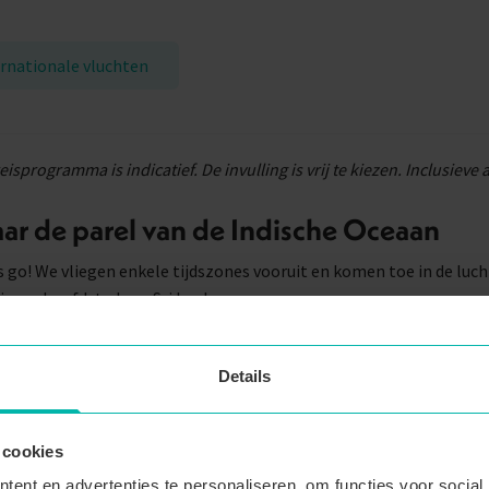
rnationale vluchten
reisprogramma is indicatief. De invulling is vrij te kiezen. Inclusieve
ar de parel van de Indische Oceaan
s go! We vliegen enkele tijdszones vooruit en komen toe in de lu
cieuze hoofdstad van Sri Lanka.
eerst even te acclimatiseren, trekken we van Colombo meteen do
le kilometers naar het noorden. Hier maak je meteen kennis met d
Details
heerlijke lokale keuken, en kan je ‘s avonds bij zonsondergang ee
een cocktail of kokosnoot. Euro’s gewisseld voor roepies, onze ma
trust later, zijn we klaar om het avontuur in te duiken!
 cookies
ent en advertenties te personaliseren, om functies voor social