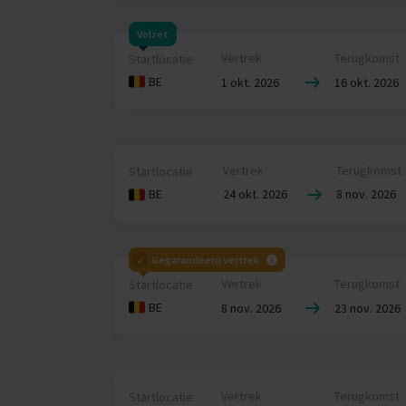
Volzet
Vertrek
Terugkomst
Startlocatie
BE
1 okt. 2026
16 okt. 2026
Vertrek
Terugkomst
Startlocatie
24 okt. 2026
8 nov. 2026
BE
Ee
Gegarandeerd vertrek
Dé a
Vertrek
Terugkomst
Startlocatie
je d
BE
8 nov. 2026
23 nov. 2026
chai
waa
Onde
geni
Vertrek
Terugkomst
Startlocatie