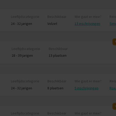
Leeftijdscategorie
Beschikbaar
Wie gaat er mee?
Reis
24 - 32 jarigen
Volzet
13 inschrijvingen
Sim
Leeftijdscategorie
Beschikbaar
28 - 39 jarigen
13 plaatsen
n bucketlist-waardige treinrit door de 
bsolute highlight van deze trip is de legendarische trein van Kand
Leeftijdscategorie
Beschikbaar
Wie gaat er mee?
Reis
wars door het dichte regenwoud en de mistige bergen. Kies een pl
24 - 32 jarigen
8 plaatsen
5 inschrijvingen
Rox
 en vergaap je aan het adembenemende uitzicht en de groene natu
rdige foto’s gegarandeerd!
rweg maken we een tussenstop in het pittoreske dorpje Nuwara Eli
et je van indrukwekkende panorama’s en krijg je een inkijk in het 
Leeftijdscategorie
Beschikbaar
Wie gaat er mee?