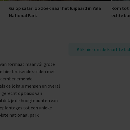
Ga op safari op zoek naar het luipaard in Yala
Kom tot 
National Park
echte ba
Klik hier om de kaart te la
in van formaat maar vól grote
je hier bruisende steden met
t adembenemende
ls de lokale mensen en overal
l gerecht op basis van
ontdek je de hoogtepunten van
eeplantages tot een unieke
oiste nationaal park.