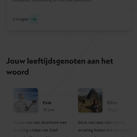
2 vragen
Jouw leeftijdsgenoten aan het
woord
Evie
Eline
28 jaar
24 jaar
Wauw een reis doorheen een
Deze reis was mijn eerste
prachtig stukje van Zuid-
ervaring buiten Europa alsook