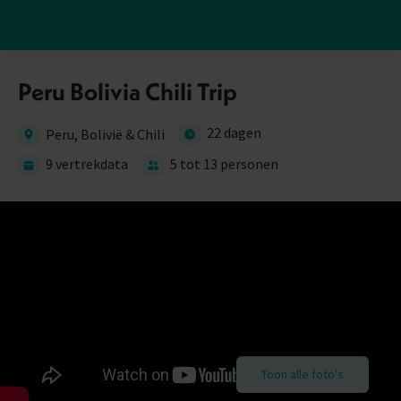
Peru Bolivia Chili Trip
22 dagen
Peru, Bolivië & Chili
9 vertrekdata
5 tot 13 personen
Toon alle foto's