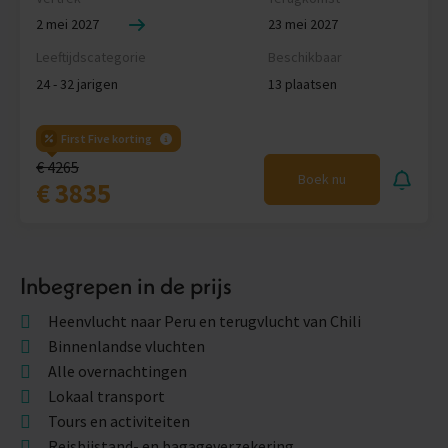
2 mei 2027
23 mei 2027
Leeftijdscategorie
Beschikbaar
24 - 32 jarigen
13 plaatsen
First Five korting
€ 4265
Boek nu
€ 3835
Inbegrepen in de prijs
Heenvlucht naar Peru en terugvlucht van Chili
Binnenlandse vluchten
Alle overnachtingen
Lokaal transport
Tours en activiteiten
Reisbijstand- en bagageverzekering