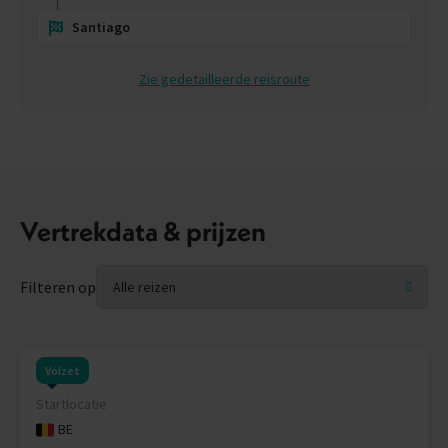
Santiago
Zie gedetailleerde reisroute
Vertrekdata & prijzen
Filteren op
Volzet
Startlocatie
BE