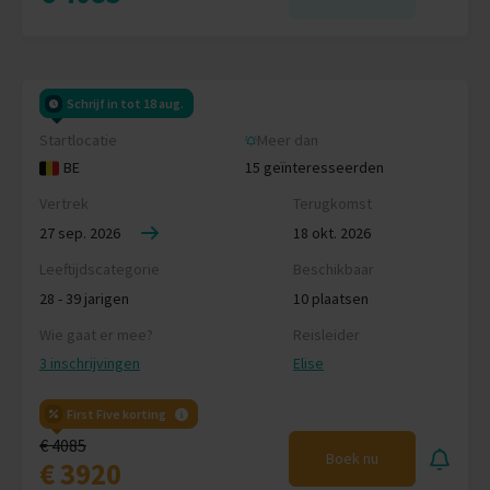
Schrijf in tot 18 aug.
Startlocatie
Meer dan
BE
15 geïnteresseerden
Vertrek
Terugkomst
27 sep. 2026
18 okt. 2026
Leeftijdscategorie
Beschikbaar
28 - 39 jarigen
10 plaatsen
Wie gaat er mee?
Reisleider
3 inschrijvingen
Elise
First Five korting
€ 4085
Boek nu
€ 3920