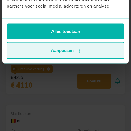
BE
partners voor social media, adverteren en analyse.
Vertrek
Terugkomst
18 apr. 2027
9 mei 2027
Leeftijdscategorie
Beschikbaar
Alles toestaan
28 - 39 jarigen
10 plaatsen
Wie gaat er mee?
Aanpassen
3 inschrijvingen
First Five korting
€ 4285
Boek nu
€ 4110
Startlocatie
BE
Vertrek
Terugkomst