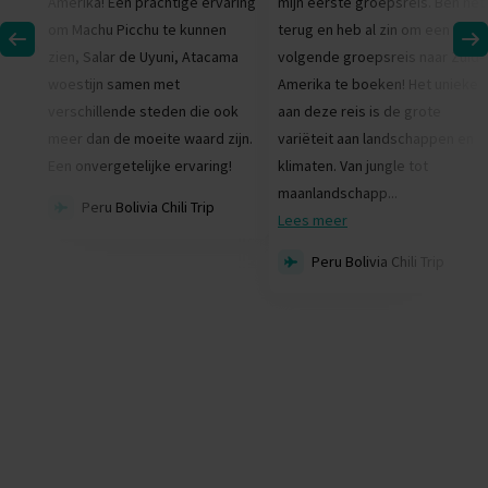
Amerika! Een prachtige ervaring
mijn eerste groepsreis. Ben net
om Machu Picchu te kunnen
terug en heb al zin om een
zien, Salar de Uyuni, Atacama
volgende groepsreis naar Zuid-
woestijn samen met
Amerika te boeken! Het unieke
verschillende steden die ook
aan deze reis is de grote
meer dan de moeite waard zijn.
variëteit aan landschappen en
Een onvergetelijke ervaring!
klimaten. Van jungle tot
maanlandschapp...
Peru Bolivia Chili Trip
Lees meer
Peru Bolivia Chili Trip