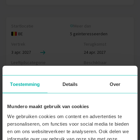
Startlocatie
Meer dan
BE
5 geïnteresseerden
Vertrek
Terugkomst
3 apr. 2027
24 apr. 2027
Leeftijdscategorie
Beschikbaar
24 - 32 jarigen
13 plaatsen
Toestemming
Details
Over
First Five korting
€ 4185
Boek nu
€ 3765
Mundero maakt gebruik van cookies
We gebruiken cookies om content en advertenties te
personaliseren, om functies voor social media te bieden
en om ons websiteverkeer te analyseren. Ook delen we
Startlocatie
informatie over uw gebruik van onze site met onze