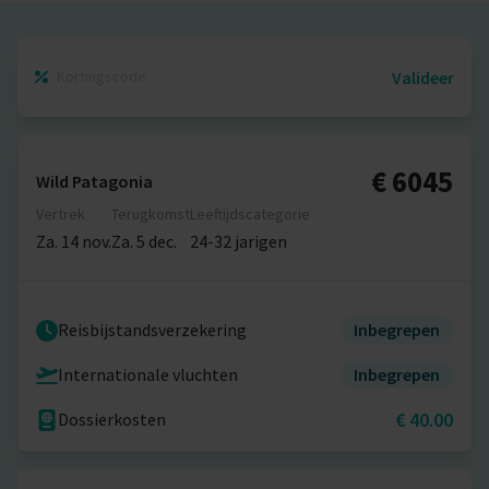
Valideer
€ 6045
Wild Patagonia
Vertrek
Terugkomst
Leeftijdscategorie
Za. 14 nov.
Za. 5 dec.
24-32 jarigen
Reisbijstandsverzekering
Inbegrepen
Internationale vluchten
Inbegrepen
€ 40.00
Dossierkosten