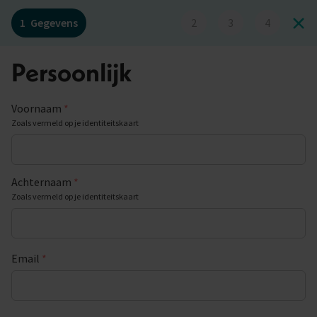
1
Gegevens
2
3
4
Persoonlijk
Voornaam
*
Zoals vermeld op je identiteitskaart
Achternaam
*
Zoals vermeld op je identiteitskaart
Email
*