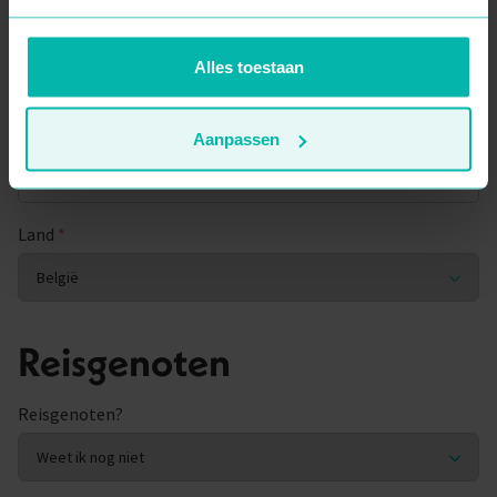
Woonplaats
*
Alles toestaan
Postcode
*
Aanpassen
Land
*
Reisgenoten
Reisgenoten?