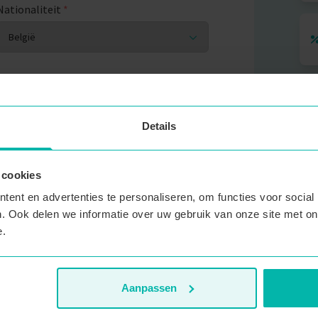
Nationaliteit
*
T
Details
Ik geef dit later door
 cookies
Paspoort vervaldatum
ent en advertenties te personaliseren, om functies voor social
. Ook delen we informatie over uw gebruik van onze site met on
V
e.
Bet
kre
en 
Aanpassen
Mol
met