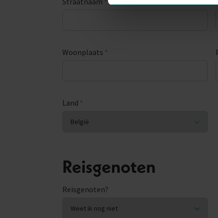
Straatnaam
*
Woonplaats
*
Land
*
Reisgenoten
Reisgenoten?