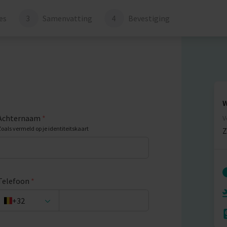
es
3
Samenvatting
4
Bevestiging
W
Achternaam
*
V
Zoals vermeld op je identiteitskaart
Z
Telefoon
*
+32