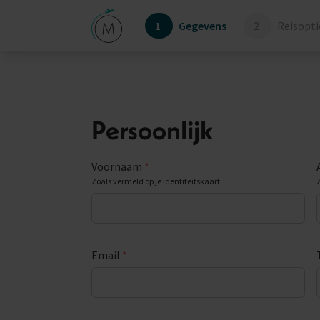
1
Gegevens
2
Reisopti
Persoonlijk
Voornaam
*
Zoals vermeld op je identiteitskaart
Email
*