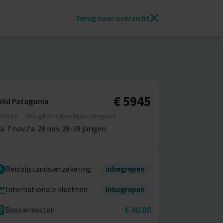
Terug naar overzicht
€ 5945
ild Patagonia
ertrek
Terugkomst
Leeftijdscategorie
a. 7 nov.
Za. 28 nov.
28-39 jarigen
Reisbijstandsverzekering
Inbegrepen
Internationale vluchten
Inbegrepen
€ 40.00
Dossierkosten