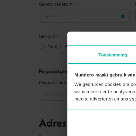
Geboortedatum
*
Geslacht
*
Man
Vrouw
Overig
Toestemming
Paspoortgegevens
Mundero maakt gebruik van
Paspoortnummer
We gebruiken cookies om cont
websiteverkeer te analyseren
media, adverteren en analys
Adres