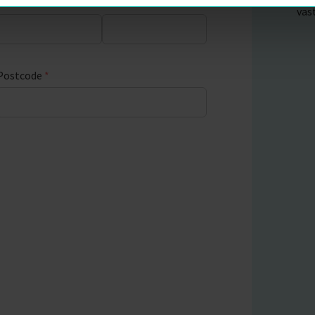
Huisnummer
*
Busnummer
vas
Postcode
*