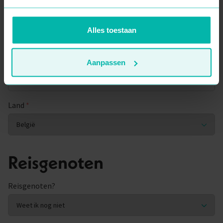
Woonplaats
*
Alles toestaan
Postcode
*
Aanpassen
Land
*
Reisgenoten
Reisgenoten?