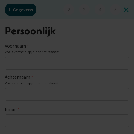
1
Gegevens
2
3
4
5
Persoonlijk
Voornaam
*
Zoals vermeld op je identiteitskaart
Achternaam
*
Zoals vermeld op je identiteitskaart
Email
*