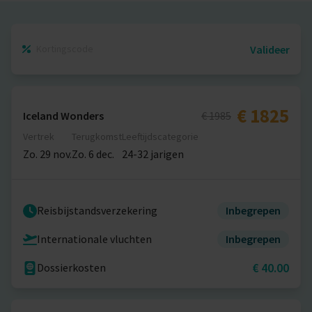
Valideer
€ 1825
Iceland Wonders
€ 1985
Vertrek
Terugkomst
Leeftijdscategorie
Zo. 29 nov.
Zo. 6 dec.
24-32 jarigen
Reisbijstandsverzekering
Inbegrepen
Internationale vluchten
Inbegrepen
€ 40.00
Dossierkosten