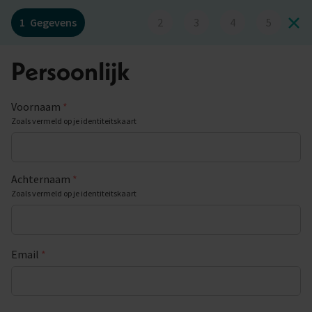
1
Gegevens
2
3
4
5
Persoonlijk
Voornaam
*
Zoals vermeld op je identiteitskaart
Achternaam
*
Zoals vermeld op je identiteitskaart
Email
*