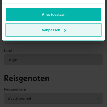
Woonplaats
*
Alles toestaan
Postcode
*
Aanpassen
Land
*
Reisgenoten
Reisgenoten?